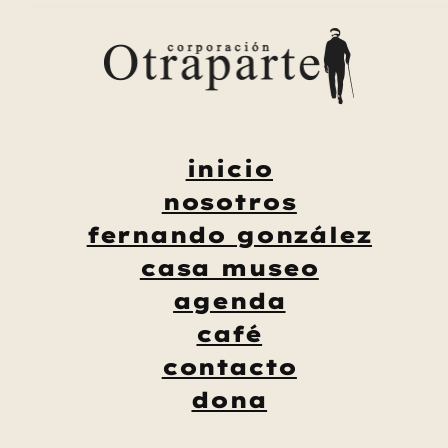
Saltar
al
contenido
inicio
nosotros
fernando gonzález
casa museo
agenda
café
contacto
dona