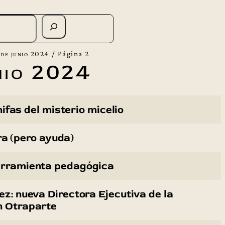
 de junio 2024
/
Página 2
nio 2024
ifas del misterio micelio
ra (pero ayuda)
erramienta pedagógica
pez: nueva Directora Ejecutiva de la
n Otraparte