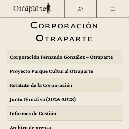
Saltar
Otraparte.org
/
Corporación Fernando González –
al
Otraparte
contenido
Corporación
Otraparte
Corporación Fernando González – Otraparte
Proyecto Parque Cultural Otraparte
Estatuto de la Corporación
Junta Directiva (2026-2028)
Informes de Gestión
Archivo de prensa