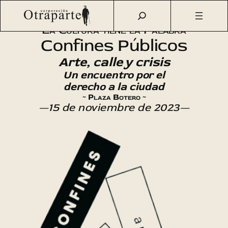
Saltar
Otraparte.org
/
Agenda Cultural
/
Arte
/
Confines Públicos
al
La Cultura tiene la Palabra
contenido
Confines Públicos
Arte, calle y crisis
Un encuentro por el
derecho a la ciudad
~ Plaza Botero ~
—15 de noviembre de 2023—