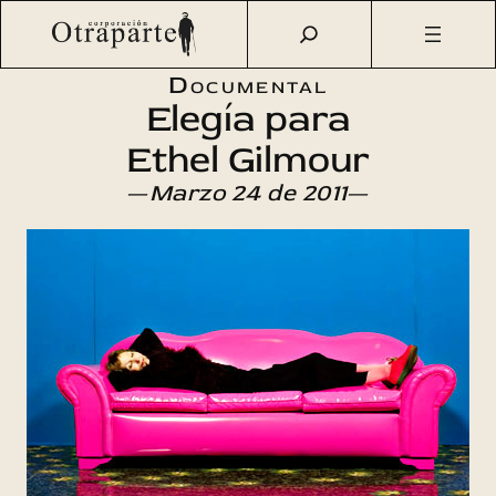
Saltar
Otraparte.org
/
Agenda Cultural
/
Arte
/
Elegía para Ethel
al
Gilmour
contenido
Documental
Elegía para
Ethel Gilmour
—
Marzo 24 de 2011
—