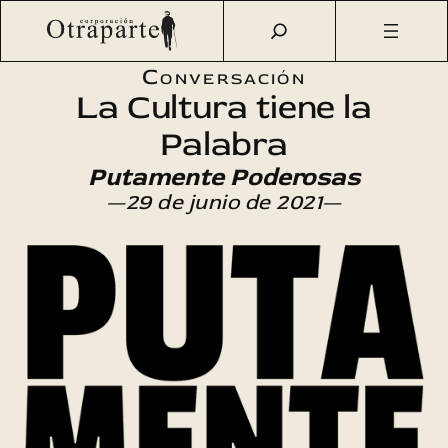
Saltar
Otraparte.org
/
Agenda Cultural
/
Arte
/
Putamente
al
Poderosas
contenido
Conversación
La Cultura tiene la
Palabra
Putamente Poderosas
—29 de junio de 2021—