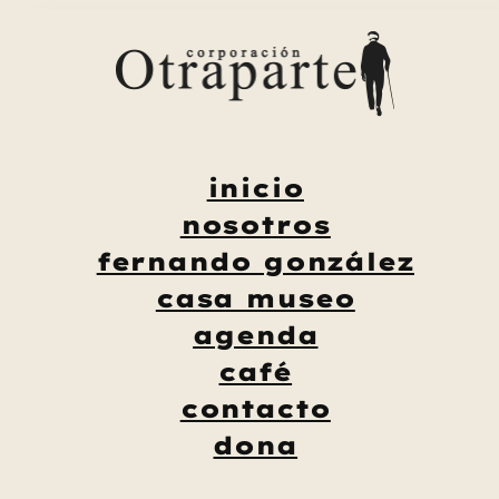
Saltar
al
contenido
inicio
nosotros
fernando gonzález
casa museo
agenda
café
contacto
dona