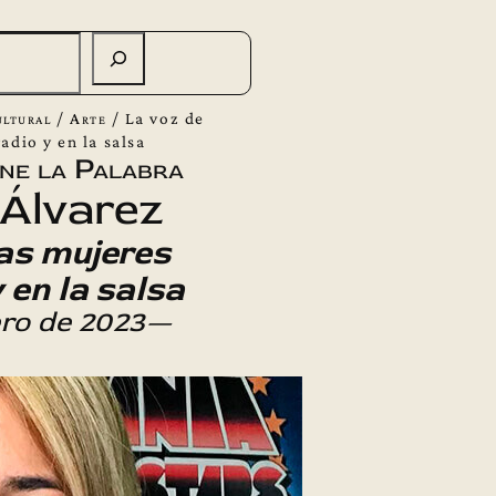
ltural
/
Arte
/
La voz de
radio y en la salsa
ene la Palabra
 Álvarez
las mujeres
y en la salsa
ero de 2023—