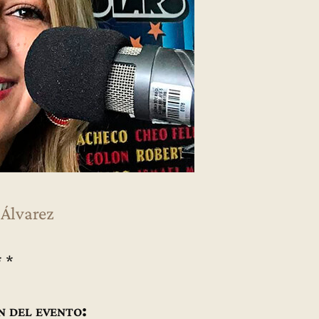
 Álvarez
* *
n del evento: