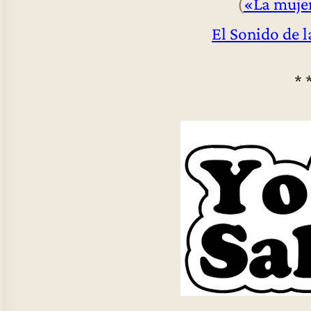
(
«La mujer
El Sonido de 
* 