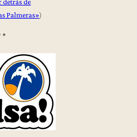
 detrás de
las Palmeras»
)
* *