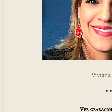
Viviana
* 
Ver grabació