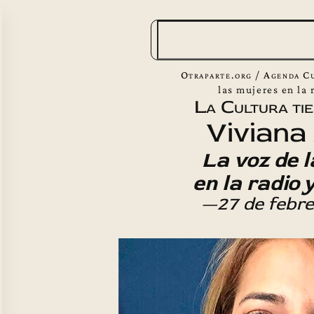
B
u
s
Otraparte.org
/
Agenda Cu
c
las mujeres en la 
La Cultura ti
a
Viviana
r
La voz de 
en la radio 
—27 de febr