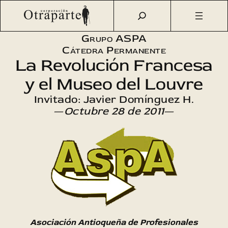
Saltar
Otraparte.org
/
Agenda Cultural
/
Aspa
/
La Revolución
al
Francesa y el Museo del Louvre
contenido
Grupo ASPA
Cátedra Permanente
La Revolución Francesa
y el Museo del Louvre
Invitado: Javier Domínguez H.
—
Octubre 28 de 2011
—
Asociación Antioqueña de Profesionales