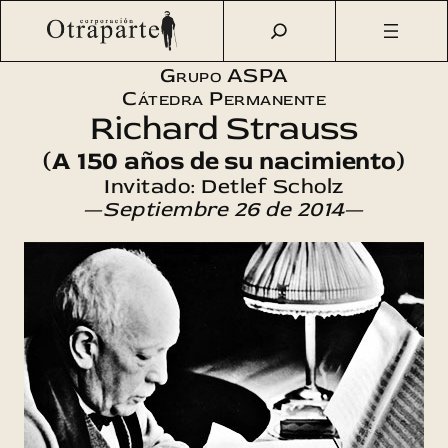
Saltar
Otraparte.org
/
Agenda Cultural
/
Aspa
/
Richard Strauss: A
al
150 años de su nacimiento
contenido
Grupo ASPA
Cátedra Permanente
Richard Strauss
(A 150 años de su nacimiento)
Invitado: Detlef Scholz
—
Septiembre 26 de 2014
—