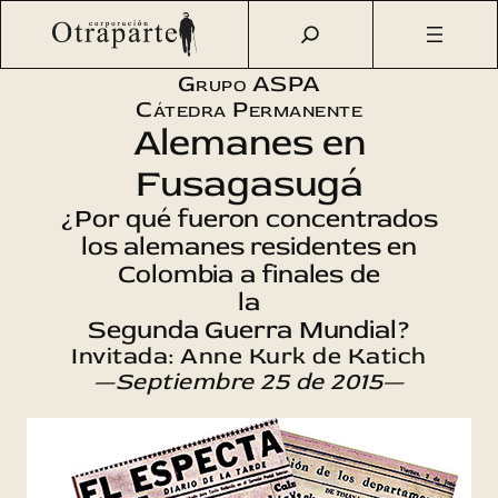
Saltar
Otraparte.org
/
Agenda Cultural
/
Aspa
/
Alemanes
al
concentrados en Fusagasugá
contenido
Grupo ASPA
Cátedra Permanente
Alemanes en
Fusagasugá
¿Por qué fueron concentrados
los alemanes residentes en
Colombia a finales de
la
Segunda Guerra Mundial?
Invitada: Anne Kurk de Katich
—Septiembre 25 de 2015—