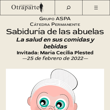
Saltar
Otraparte.org
/
Agenda Cultural
/
Aspa
/
Sabiduría de las
al
abuelas
contenido
Grupo ASPA
Cátedra Permanente
Sabiduría de las abuelas
La salud en sus comidas y
bebidas
Invitada: María Cecilia Plested
—25 de febrero de 2022—