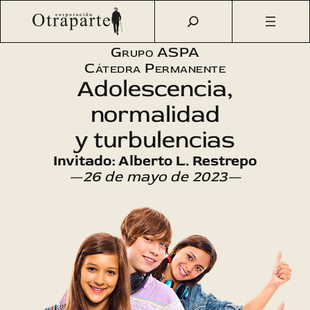
Saltar
Otraparte.org
/
Agenda Cultural
/
Aspa
/
Adolescencia,
al
normalidad y turbulencias
contenido
Grupo ASPA
Cátedra Permanente
Adolescencia,
normalidad
y turbulencias
Invitado: Alberto L. Restrepo
—26 de mayo de 2023—