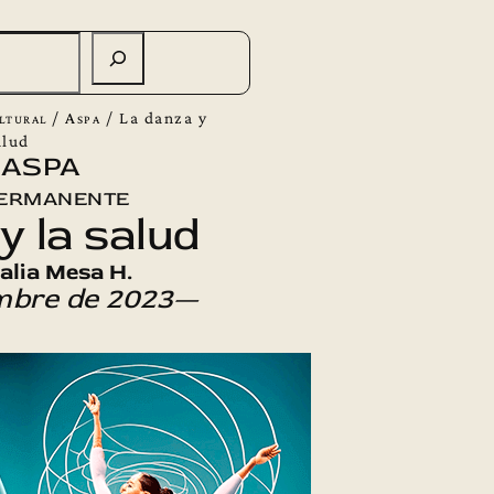
ltural
/
Aspa
/
La danza y
alud
 ASPA
ermanente
y la salud
talia Mesa H.
mbre de 2023—