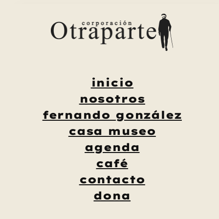
Saltar
al
contenido
inicio
nosotros
fernando gonzález
casa museo
agenda
café
contacto
dona