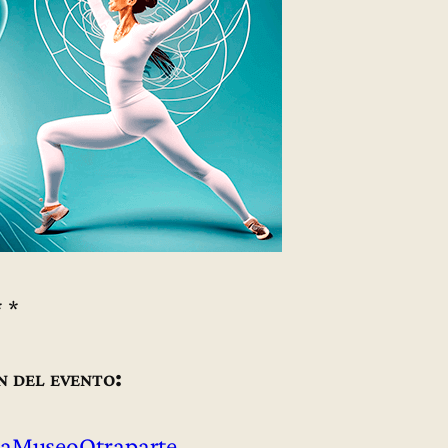
* *
n del evento:
aMuseoOtraparte