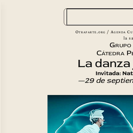
B
u
s
Otraparte.org
/
Agenda Cu
c
la s
Grupo
a
Cátedra P
r
La danza 
Invitada: Na
—29 de septie