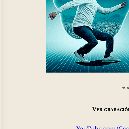
* 
Ver grabació
YouTube.com/Cas