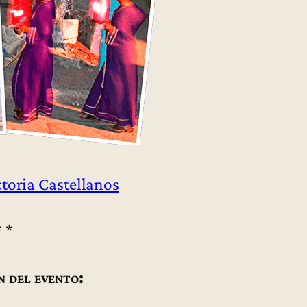
toria Castellanos
* *
n del evento: