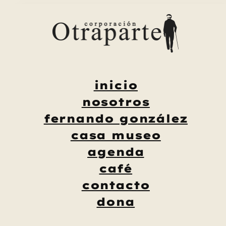
Saltar
al
contenido
inicio
nosotros
fernando gonzález
casa museo
agenda
café
contacto
dona