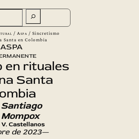
tural
/
Aspa
/
Sincretismo
na Santa en Colombia
 ASPA
ermanente
 en rituales
na Santa
lombia
 Santiago
y Mompox
 V. Castellanos
bre de 2023—