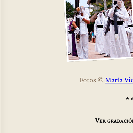
Fotos ©
María Vic
* 
Ver grabació