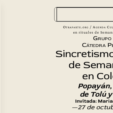
B
u
s
Otraparte.org
/
Agenda Cul
c
en rituales de Sema
Grupo
a
Cátedra P
r
Sincretismo
de Sema
en Co
Popayán,
de Tolú 
Invitada: María
—27 de octu