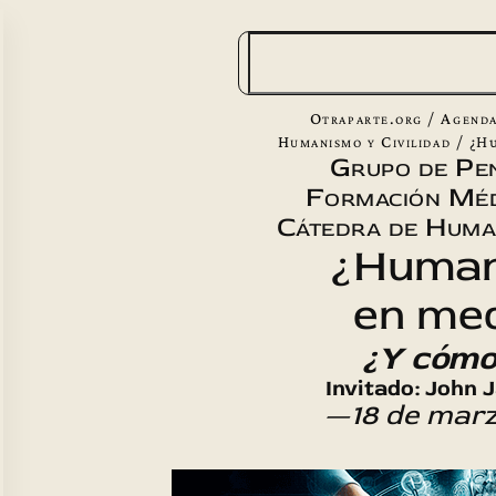
B
u
s
Otraparte.org
/
Agenda
c
Humanismo y Civilidad
/
¿H
Grupo de Pe
a
Formación Méd
r
Cátedra de Human
¿Human
en med
¿Y cómo
Invitado: John 
—18 de mar