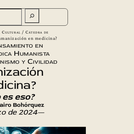
 Cultural
/
Cátedra de
umanización en medicina?
nsamiento en
ica Humanista
ismo y Civilidad
ización
icina?
 es eso?
Jairo Bohórquez
zo de 2024—