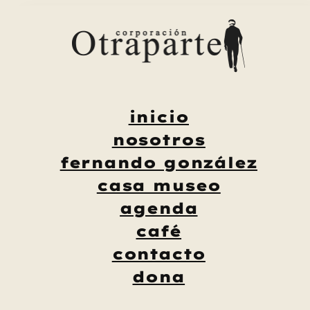
Saltar
al
contenido
inicio
nosotros
fernando gonzález
casa museo
agenda
café
contacto
dona