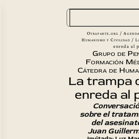
B
u
s
Otraparte.org
/
Agenda
c
Humanismo y Civilidad
/
L
enreda al 
a
Grupo de Pe
r
Formación Méd
Cátedra de Human
La trampa 
enreda al 
Conversació
sobre el tratam
del asesinat
Juan Guillerm
Invitada: Luz Ma