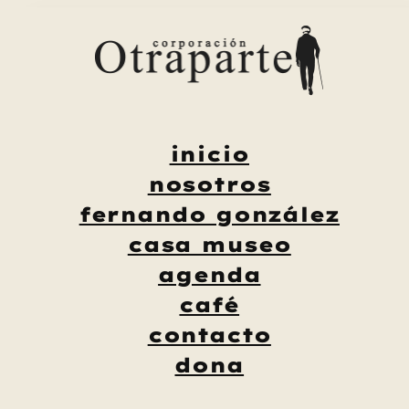
Saltar
al
contenido
inicio
nosotros
fernando gonzález
casa museo
agenda
café
contacto
dona