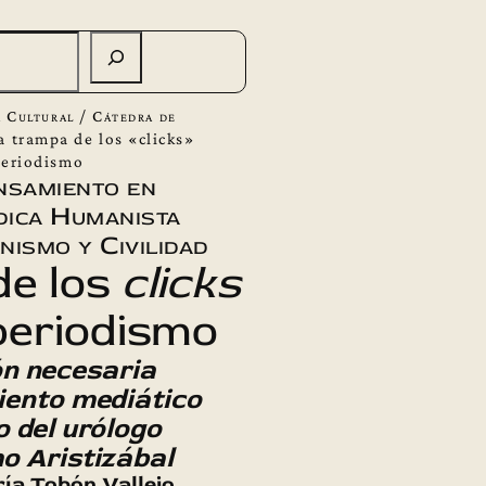
 Cultural
/
Cátedra de
a trampa de los «clicks»
periodismo
nsamiento en
ica Humanista
ismo y Civilidad
de los
clicks
periodismo
n necesaria
iento mediático
o del urólogo
o Aristizábal
ría Tobón Vallejo