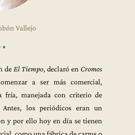
obón Vallejo
* *
ón de
El Tiempo
, declaró en
Cromos
 comenzar a ser más comercial,
a fría, manejada con criterio de
 Antes, los periódicos eran un
n y por ello hoy en día se tienen
cial, como una fábrica de carros o