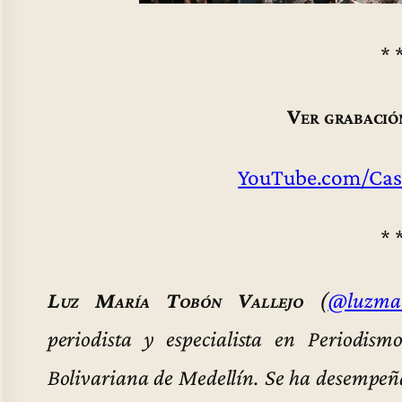
* 
Ver grabació
YouTube.com/Cas
* 
Luz María Tobón Vallejo
(
@luzmat
periodista y especialista en Periodis
Bolivariana de Medellín. Se ha desempeña