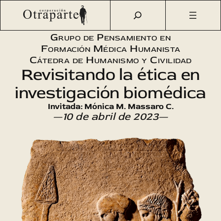
Saltar
Otraparte.org
/
Agenda Cultural
/
Cátedra de Humanismo y
al
Civilidad
/
Revisitando la ética en investigación biomédica
contenido
Grupo de Pensamiento en
Formación Médica Humanista
Cátedra de Humanismo y Civilidad
Revisitando la ética en
investigación biomédica
Invitada: Mónica M. Massaro C.
—10 de abril de 2023—