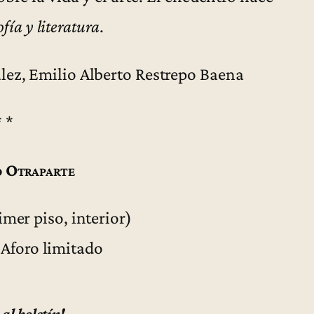
ofía y literatura
.
lez, Emilio Alberto Restrepo Baena
* *
 Otraparte
imer piso, interior)
 Aforo limitado
 al boletín!