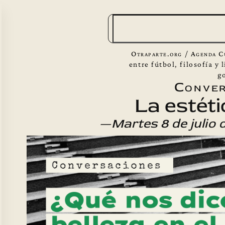
B
u
s
Otraparte.org
/
Agenda C
c
entre fútbol, filosofía y 
g
a
Conver
r
La estéti
—Martes 8 de julio 