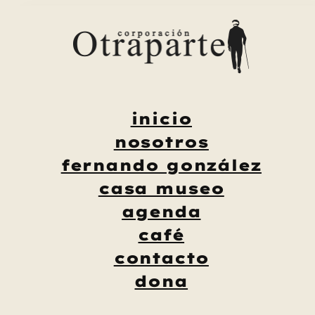
Saltar
al
contenido
inicio
nosotros
fernando gonzález
casa museo
agenda
café
contacto
dona