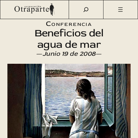
Saltar
Otraparte.org
/
Agenda Cultural
/
Ciencia
/
Beneficios del
al
agua de mar
contenido
Conferencia
Beneficios del
agua de mar
—
Junio 19 de 2008
—