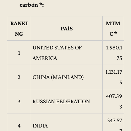
carbón *:
RANKI
MTM
PAÍS
NG
C *
UNITED STATES OF
1.580.1
1
AMERICA
75
1.131.17
2
CHINA (MAINLAND)
5
407.59
3
RUSSIAN FEDERATION
3
347.57
4
INDIA
7