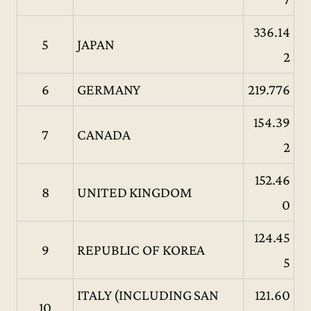
336.14
5
JAPAN
2
6
GERMANY
219.776
154.39
7
CANADA
2
152.46
8
UNITED KINGDOM
0
124.45
9
REPUBLIC OF KOREA
5
ITALY (INCLUDING SAN
121.60
10