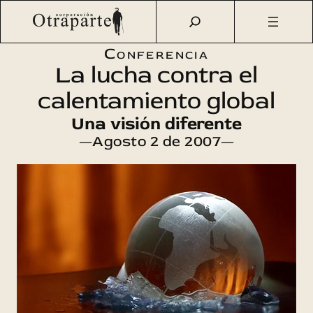
Saltar
Otraparte.org
/
Agenda Cultural
/
Ciencia
/
Una visión
al
diferente sobre el calentamiento global
contenido
Conferencia
La lucha contra el
calentamiento global
Una visión diferente
—Agosto 2 de 2007—