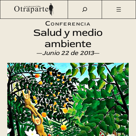
Saltar
Otraparte.org
/
Agenda Cultural
/
Ciencia
/
Salud y medio
al
ambiente
contenido
Conferencia
Salud y medio
ambiente
—
Junio 22 de 2013
—