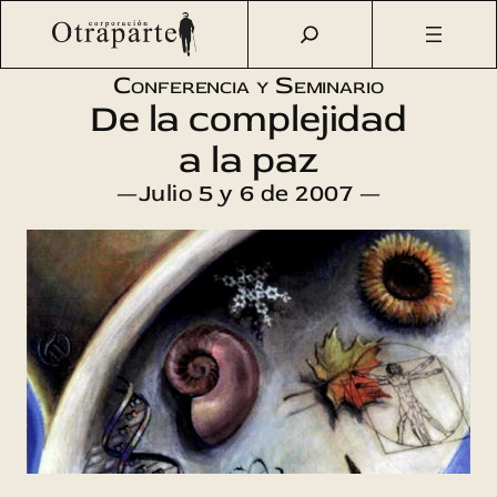
Saltar
Otraparte.org
/
Agenda Cultural
/
Ciencia
/
De la
al
complejidad a la paz
contenido
Conferencia y Seminario
De la complejidad
a la paz
—Julio 5 y 6 de 2007 —