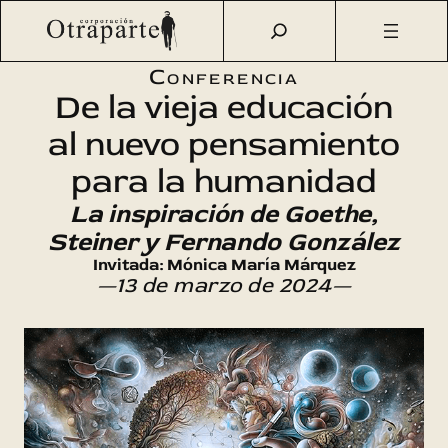
Saltar
Otraparte.org
/
Agenda Cultural
/
Ciencia
/
De la vieja
al
educación al nuevo pensamiento para la humanidad
contenido
Conferencia
De la vieja educación
al nuevo pensamiento
para la humanidad
La inspiración de Goethe,
Steiner y Fernando González
Invitada: Mónica María Márquez
—13 de marzo de 2024—