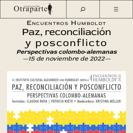
Saltar
Otraparte.org
/
Agenda Cultural
/
Ciencia
/
Paz,
al
reconciliación y posconflicto
contenido
Encuentros Humboldt
Paz, reconciliación
y posconflicto
Perspectivas colombo-alemanas
—15 de noviembre de 2022—