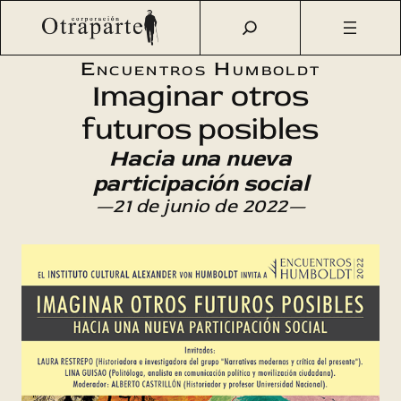
Saltar
Otraparte.org
/
Agenda Cultural
/
Ciencia
/
Imaginar otros
al
futuros posibles
contenido
Encuentros Humboldt
Imaginar otros
futuros posibles
Hacia una nueva
participación social
—21 de junio de 2022—