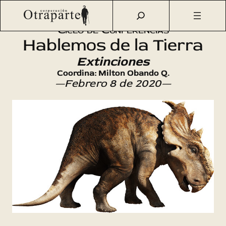
Saltar
Otraparte.org
/
Agenda Cultural
/
Ciencia
/
Extinciones
al
Ciclo de Conferencias
contenido
Hablemos de la Tierra
Extinciones
Coordina: Milton Obando Q.
—Febrero 8 de 2020—