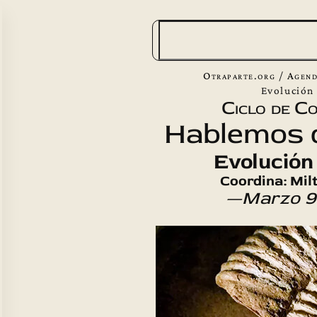
B
u
s
Otraparte.org
/
Agend
c
Evolución 
Ciclo de C
a
Hablemos d
r
Evolución 
Coordina: Mil
—Marzo 9