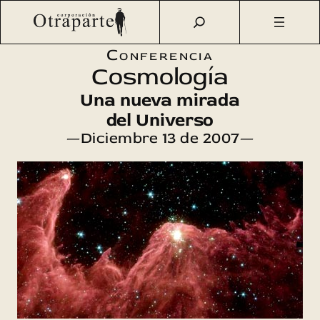
Saltar
Otraparte.org
/
Agenda Cultural
/
Ciencia
/
Cosmología, una
al
nueva mirada del Universo
contenido
Conferencia
Cosmología
Una nueva mirada
del Universo
—Diciembre 13 de 2007—