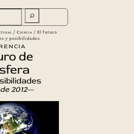
ltural
/
Ciencia
/
El futuro
tos y posibilidades
rencia
uro de
ósfera
sibilidades
 de 2012
—