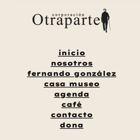
Saltar
al
contenido
inicio
nosotros
fernando gonzález
casa museo
agenda
café
contacto
dona