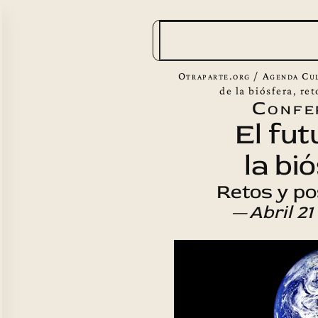
B
u
s
Otraparte.org
/
Agenda Cu
c
de la biósfera, re
Confe
a
El fut
r
la bi
Retos y po
—
Abril 21