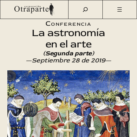
Saltar
Otraparte.org
/
Agenda Cultural
/
Ciencia
/
La astronomía
al
en el arte (2)
contenido
Conferencia
La astronomía
en el arte
(Segunda parte)
—Septiembre 28 de 2019—