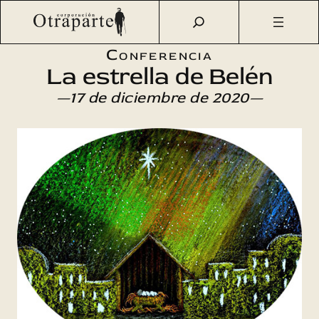
Saltar
Otraparte.org
/
Agenda Cultural
/
Ciencia
/
La estrella de
al
Belén
contenido
Conferencia
La estrella de Belén
—17 de diciembre de 2020—