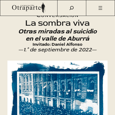
Saltar
Otraparte.org
/
Agenda Cultural
/
Ciencia
/
La sombra viva
al
Conversación
contenido
La sombra viva
Otras miradas al suicidio
en el valle de Aburrá
Invitado: Daniel Alfonso
—1.° de septiembre de 2022—