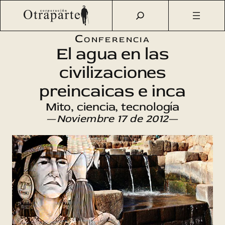
Saltar
Otraparte.org
/
Agenda Cultural
/
Ciencia
/
El agua en las
al
civilizaciones preincaicas e inca
contenido
Conferencia
El agua en las
civilizaciones
preincaicas e inca
Mito, ciencia, tecnología
—
Noviembre 17 de 2012
—