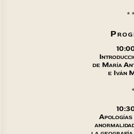
* 
Prog
10:00
Introducci
de María An
e Iván 
10:30
Apologías 
anormalidad
la geografía