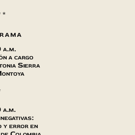
* *
rama
 a.m.
ón a cargo
tonia Sierra
Montoya
*
 a.m.
negativas:
 y error en
 de Colombia