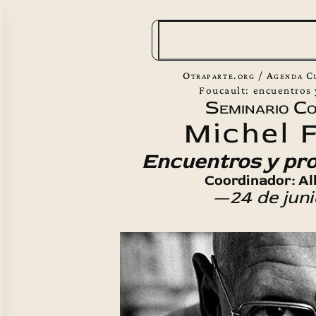
B
u
s
Otraparte.org
/
Agenda C
c
Foucault: encuentros
Seminario C
a
Michel 
r
Encuentros y pr
Coordinador: Al
—24 de jun