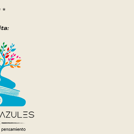
* *
ita: