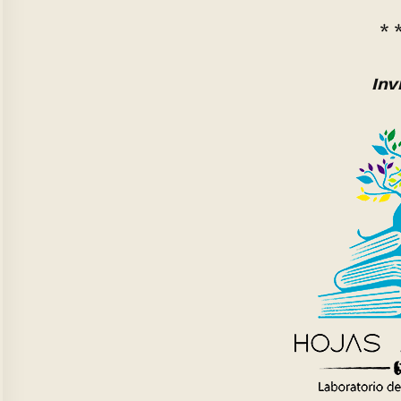
* 
Inv