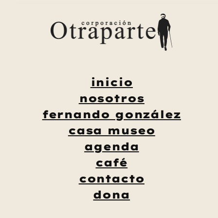
Saltar
al
contenido
inicio
nosotros
fernando gonzález
casa museo
agenda
café
contacto
dona