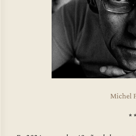
Michel 
* 