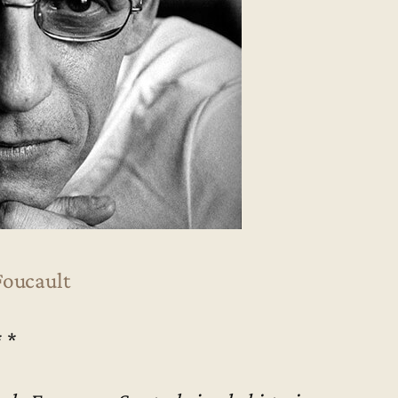
Foucault
* *