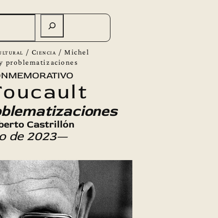
ultural
/
Ciencia
/
Michel
 y problematizaciones
onmemorativo
Foucault
oblematizaciones
berto Castrillón
io de 2023—