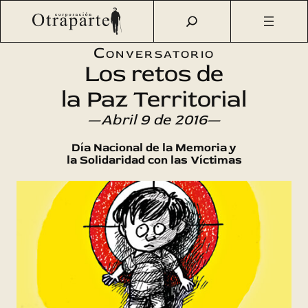
Saltar
Otraparte.org
/
Agenda Cultural
/
Ciencia
/
Los retos de la
al
Paz Territorial
contenido
Conversatorio
Los retos de
la Paz Territorial
—Abril 9 de 2016—
Día Nacional de la Memoria y
la Solidaridad con las Víctimas