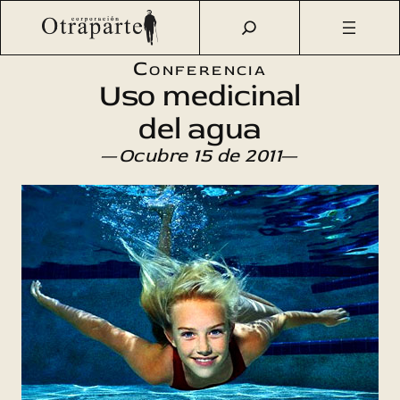
Saltar
Otraparte.org
/
Agenda Cultural
/
Ciencia
/
Uso medicinal
al
del agua
contenido
Conferencia
Uso medicinal
del agua
—
Ocubre 15 de 2011
—