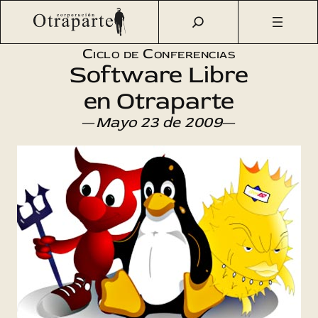
Saltar
Otraparte.org
/
Agenda Cultural
/
Ciencia
/
Android y «TIE
al
Your Money»
contenido
Ciclo de Conferencias
Software Libre
en Otraparte
—
Mayo 23 de 2009
—