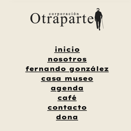
Saltar
al
contenido
inicio
nosotros
fernando gonzález
casa museo
agenda
café
contacto
dona