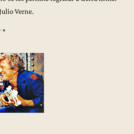
ulio Verne.
* *