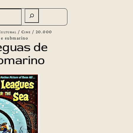
Cultural
/
Cine
/
20.000
aje submarino
eguas de
ubmarino