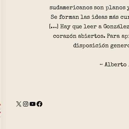
sudamericanos son planos y
Se forman las ideas más cu
[…] Hay que leer a González
corazón abiertos. Para ap
disposición genero
~ Alberto
X
Instagram
YouTube
Facebook