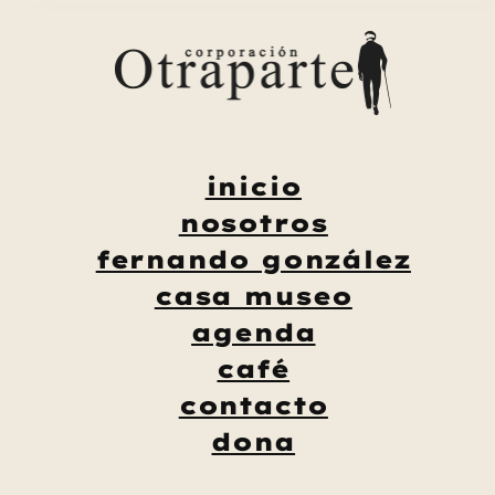
Saltar
al
contenido
inicio
nosotros
fernando gonzález
casa museo
agenda
café
contacto
dona