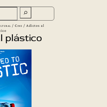
ltural
/
Cine
/
Adictos al
tico
l plástico