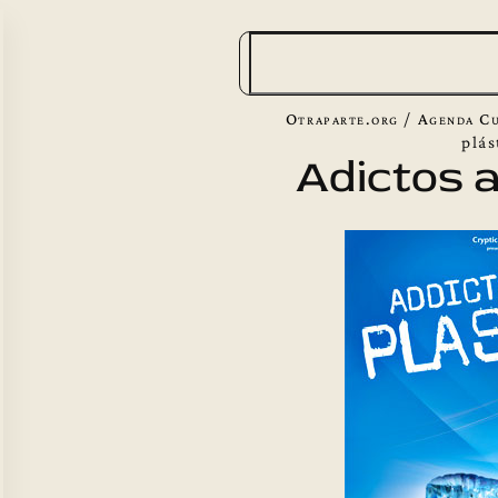
B
u
s
Otraparte.org
/
Agenda Cu
c
plás
Adictos a
a
r