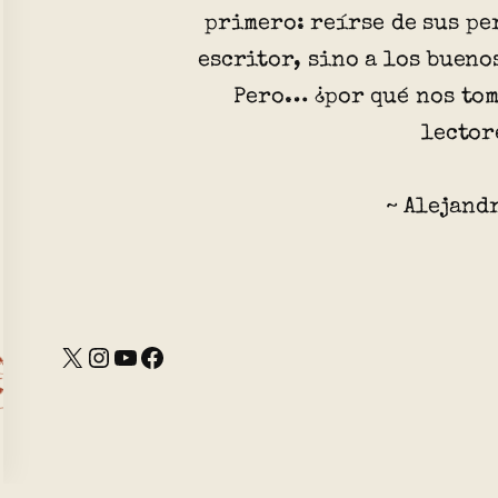
primero: reírse de sus pe
escritor, sino a los bueno
Pero… ¿por qué nos tom
lector
~ Alejand
X
Instagram
YouTube
Facebook