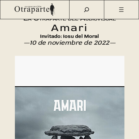
Saltar
Otraparte.org
/
Agenda Cultural
/
Cine
/
Amari
al
La Otraparte del Audiovisual
contenido
Amari
Invitado: Iosu del Moral
—10 de noviembre de 2022—