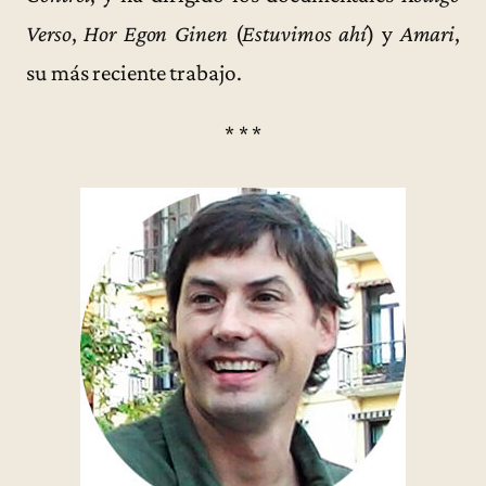
Verso
,
Hor Egon Ginen
(
Estuvimos ahí
) y
Amari
,
su más reciente trabajo.
* * *