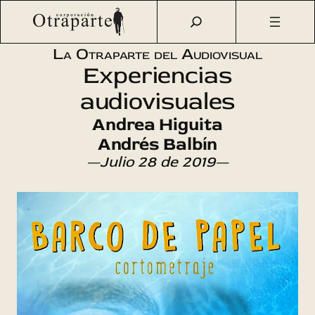
Saltar
Otraparte.org
/
Agenda Cultural
/
Cine
/
Barco de papel (y
al
otros trabajos)
contenido
La Otraparte del Audiovisual
Experiencias
audiovisuales
Andrea Higuita
Andrés Balbín
—Julio 28 de 2019—