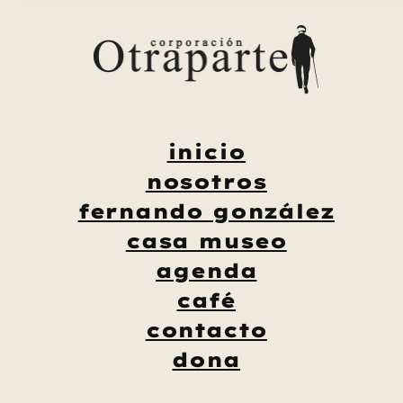
Saltar
al
contenido
inicio
nosotros
fernando gonzález
casa museo
agenda
café
contacto
dona