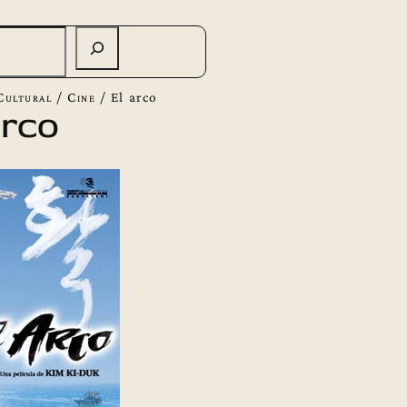
Cultural
/
Cine
/
El arco
arco