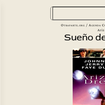
B
u
s
Otraparte.org
/
Agenda C
c
Ari
Sueño de
a
r