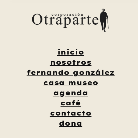
Saltar
al
contenido
inicio
nosotros
fernando gonzález
casa museo
agenda
café
contacto
dona