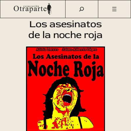
Saltar
Otraparte.org
/
Agenda Cultural
/
Cine
/
Los asesinatos de
al
la noche roja
contenido
Los asesinatos
de la noche roja