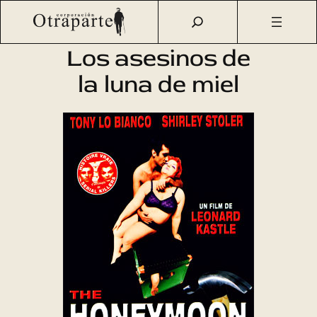
Saltar
Otraparte.org
/
Agenda Cultural
/
Cine
/
Los asesinos de la
al
luna de miel
contenido
Los asesinos de
la luna de miel