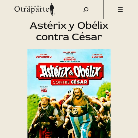
Saltar
Otraparte.org
/
Agenda Cultural
/
Cine
/
Astérix y Obélix
al
contra César
contenido
Astérix y Obélix
contra César