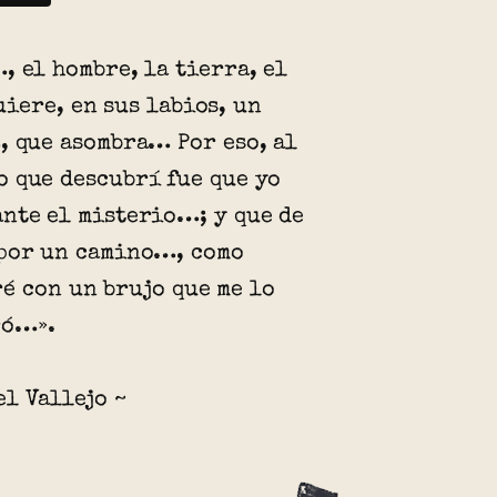
, el hombre, la tierra, el
iere, en sus labios, un
, que asombra… Por eso, al
 que descubrí fue que yo
nte el misterio…; y que de
por un camino…, como
é con un brujo que me lo
ró…».
el Vallejo ~