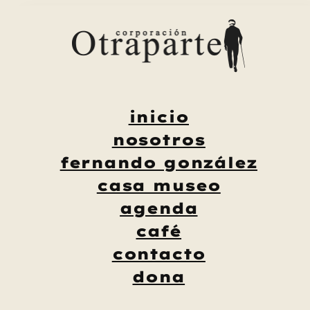
Saltar
al
contenido
inicio
nosotros
fernando gonzález
casa museo
agenda
café
contacto
dona