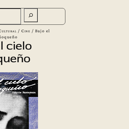
Cultural
/
Cine
/
Bajo el
tioqueño
l cielo
queño