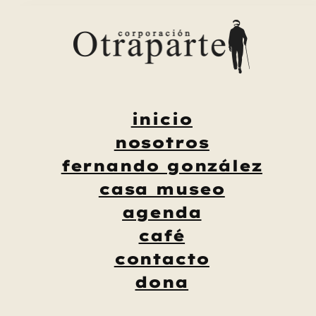
Saltar
al
contenido
inicio
nosotros
fernando gonzález
casa museo
agenda
café
contacto
dona