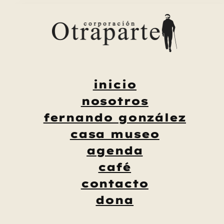
Saltar
al
contenido
inicio
nosotros
fernando gonzález
casa museo
agenda
café
contacto
dona