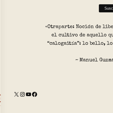
«Otraparte: Noción de lib
el cultivo de aquello q
“calogaitía”: lo bello, l
~ Manuel Guzm
X
Instagram
YouTube
Facebook