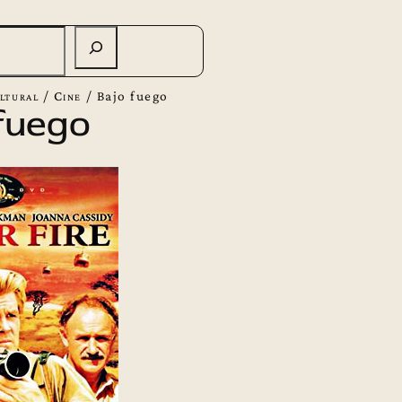
ltural
/
Cine
/
Bajo fuego
fuego