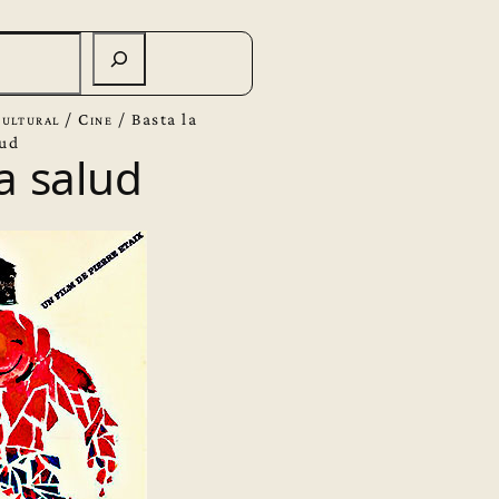
ultural
/
Cine
/
Basta la
lud
a salud