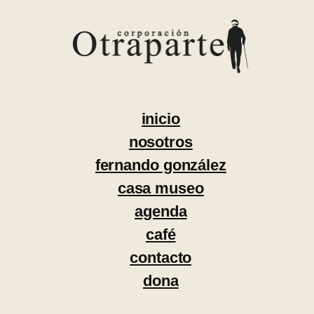
Saltar
al
contenido
inicio
nosotros
fernando gonzález
casa museo
agenda
café
contacto
dona