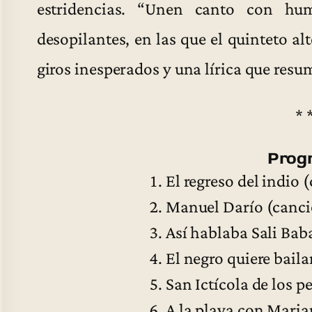
estridencias. “Unen canto con hum
desopilantes, en las que el quinteto a
giros inesperados y una lírica que resum
* 
Prog
El regreso del indio
Manuel Darío (canci
Así hablaba Sali Bab
El negro quiere bail
San Ictícola de los pe
A la playa con Maria