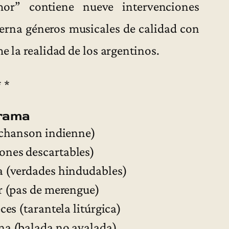
or” contiene nueve intervenciones
lterna géneros musicales de calidad con
e la realidad de los argentinos.
* *
rama
 (chanson indienne)
ones descartables)
a (verdades hindudables)
ar (pas de merengue)
ces (tarantela litúrgica)
na (balada no avalada)