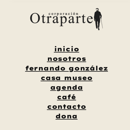
Saltar
al
contenido
inicio
nosotros
fernando gonzález
casa museo
agenda
café
contacto
dona