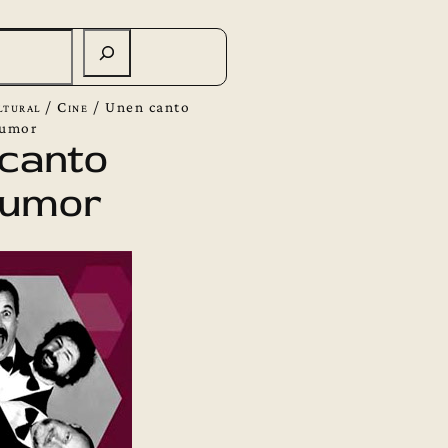
ltural
/
Cine
/
Unen canto
humor
canto
humor